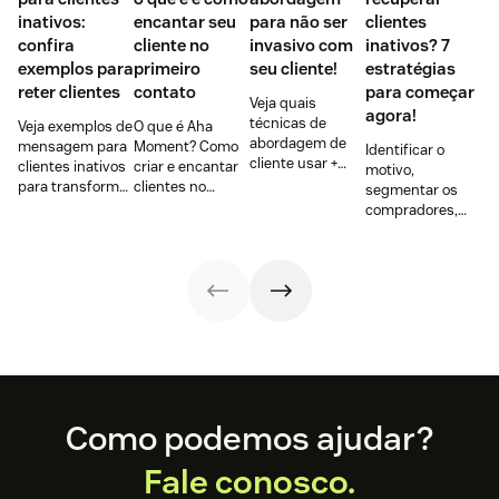
inativos:
encantar seu
para não ser
clientes
confira
cliente no
invasivo com
inativos? 7
exemplos para
primeiro
seu cliente!
estratégias
reter clientes
contato
para começar
Veja quais
agora!
técnicas de
Veja exemplos de
O que é Aha
abordagem de
mensagem para
Moment? Como
Identificar o
cliente usar +
clientes inativos
criar e encantar
motivo,
como não ser
para transformá-
clientes no
segmentar os
invasivo na hora
los em ativos
primeiro
compradores,
de vender e
novamente,
contato? Qual é a
definir ações e
como
recuperando-os
diferença entre
mais. Confira
argumentar
para sua base e
Aha e Wow
como recuperar
corretamente.
fazendo novos
Moment? Case
clientes inativos
negócios.
Disney e mais.
com 7 ações
práticas
Footer
Como podemos ajudar?
Fale conosco.