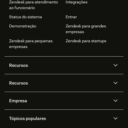
Zendesk para atendimento
Integrações
ao funcionário
Status do sistema
Entrar
Demonstração
Zendesk para grandes
empresas
Zendesk para pequenas
Zendesk para startups
empresas
Recursos
Agentes de IA
Copilot
Recursos
Zendesk AI
Mensagens e chat em tempo
real
Central de Ajuda
Segurança
Empresa
Privacidade e proteção de
Base de conhecimento
API e desenvolvedores
Blog
dados avançada
Quem somos
O que é o Zendesk?
Pesquisa de IA
Eventos e webinars
Trabalho com tickets
Voz
Tópicos populares
Carreiras
Inclusão e Pertencimento
Histórias de clientes
Academy
Fóruns da comunidade
Relatórios e análises