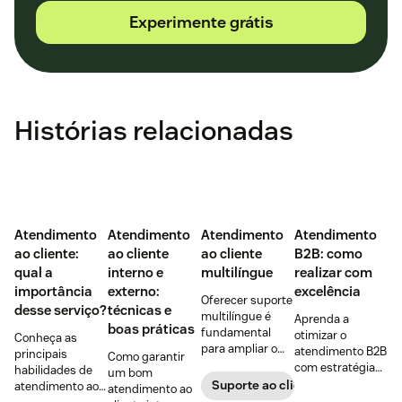
Experimente grátis
Histórias relacionadas
Atendimento
Atendimento
Atendimento
Atendimento
ao cliente:
ao cliente
ao cliente
B2B: como
qual a
interno e
multilíngue
realizar com
importância
externo:
excelência
Oferecer suporte
desse serviço?
técnicas e
multilíngue é
Aprenda a
boas práticas
fundamental
otimizar o
Conheça as
para ampliar o
atendimento B2B
principais
Como garantir
alcance no
com estratégias
habilidades de
um bom
mercado e
para fortalecer
Suporte ao cliente
atendimento ao
atendimento ao
construir uma
relações