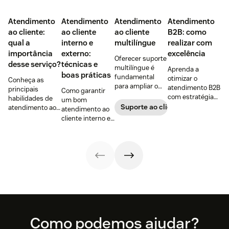
Atendimento
Atendimento
Atendimento
Atendimento
ao cliente:
ao cliente
ao cliente
B2B: como
qual a
interno e
multilíngue
realizar com
importância
externo:
excelência
Oferecer suporte
desse serviço?
técnicas e
multilíngue é
Aprenda a
boas práticas
fundamental
otimizar o
Conheça as
para ampliar o
atendimento B2B
principais
Como garantir
alcance no
com estratégias
habilidades de
um bom
mercado e
para fortalecer
Suporte ao cliente
atendimento ao
atendimento ao
construir uma
relações
cliente para
cliente interno e
base de clientes
comerciais e
aumentar a
externo?
diversificada e
dicas para
satisfação,
Descubra as
fiel.
melhorar a
fortalecer a
diferenças e veja
experiência do
fidelização e criar
técnicas de
cliente e
experiências que
atendimento
resultados.
fazem os clientes
para garantir a
voltarem.
satisfação.
Footer
Como podemos ajudar?