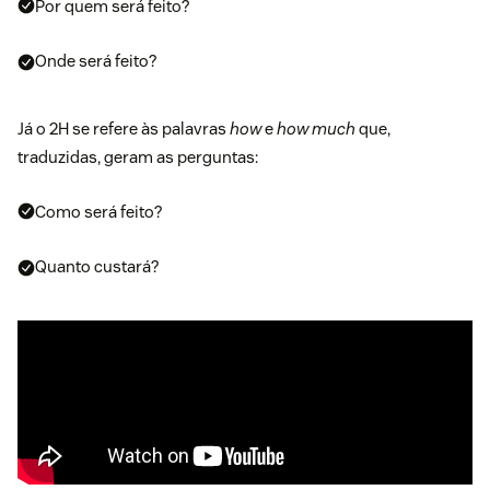
Por quem será feito?
Onde será feito?
Já o 2H se refere às palavras
how
e
how much
que,
traduzidas, geram as perguntas:
Como será feito?
Quanto custará?