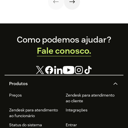
fidelização e criar
técnicas de
cliente e
experiências que
atendimento
resultados.
fazem os clientes
para garantir a
voltarem.
satisfação.
Footer
Como podemos ajudar?
Fale conosco.
Produtos
Preços
Zendesk para atendimento
ao cliente
Zendesk para atendimento
Integrações
ao funcionário
Status do sistema
Entrar