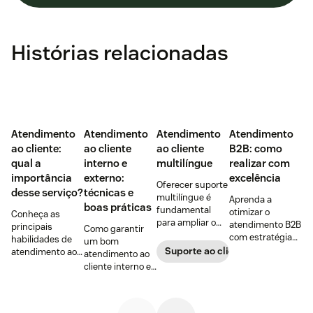
Histórias relacionadas
Atendimento
Atendimento
Atendimento
Atendimento
ao cliente:
ao cliente
ao cliente
B2B: como
qual a
interno e
multilíngue
realizar com
importância
externo:
excelência
Oferecer suporte
desse serviço?
técnicas e
multilíngue é
Aprenda a
boas práticas
fundamental
otimizar o
Conheça as
para ampliar o
atendimento B2B
principais
Como garantir
alcance no
com estratégias
habilidades de
um bom
mercado e
para fortalecer
Suporte ao cliente
atendimento ao
atendimento ao
construir uma
relações
cliente para
cliente interno e
base de clientes
comerciais e
aumentar a
externo?
diversificada e
dicas para
satisfação,
Descubra as
fiel.
melhorar a
fortalecer a
diferenças e veja
experiência do