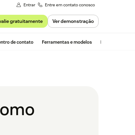
Entrar
Entre em contato conosco
valie gratuitamente
Ver demonstração
Avaliação gra
ntro de contato
Ferramentas e modelos
Insights da Zen
 como