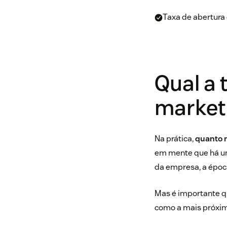
Taxa de abertura
Qual a 
marketi
Na prática,
quanto m
em mente que há um
da empresa, a époc
Mas é importante q
como a mais próxi