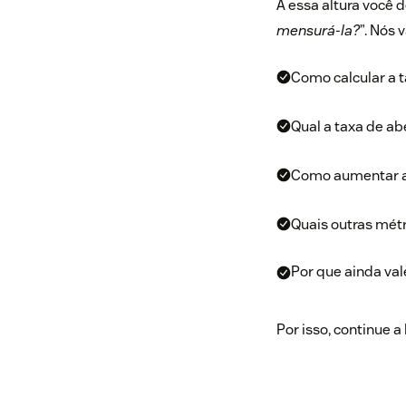
A essa altura você 
mensurá-la?
”. Nós 
Como calcular a t
Qual a taxa de ab
Como aumentar a 
Quais outras mét
Por que ainda val
Por isso, continue a