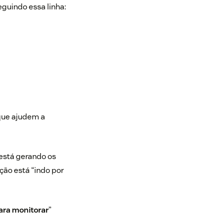
eguindo essa linha:
 que ajudem a
 está gerando os
ção está “indo por
ara monitorar
”