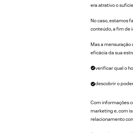
era atrativo o sufic
No caso, estamos f
conteúdo, a fim de 
Mas a mensuração d
eficácia da sua est
verificar qual o 
descobrir o pode
Com informações co
marketing e, com iss
relacionamento com