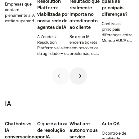
Resolution
resultado que
quais as
Empresas que
Platform:
realmente
principais
adotam
viabilizada por
importa no
diferenças?
plenamente a IA
nossa rede de
atendimento
estão superando
Confira as
suas
agentes de IA
ao cliente
principais
concorrentes e
diferenças entre
A Zendesk
Se a sua IA
estabelecendo
Mundo VUCA e
Resolution
encerra tickets
novos
Mundo BANI,
Platform vai além
sem resolver os
benchmarks em
como esses
da agilidade — ela
problemas, ela
satisfação do
conceitos
garante que a IA
está causando
cliente, retenção
influenciam a
proporcione
mais prejuízos do
e crescimento.
tomada de
resoluções de
que benefícios.
Agora é o
decisões e como
atendimento
momento de se
preparar a sua
precisas.
juntar a elas.
empresa!
IA
Chatbots vs.
O que é a taxa
What are
Auto QA
IA
de resolução
autonomous
O controle de
conversacional
por IA
service
qualidade