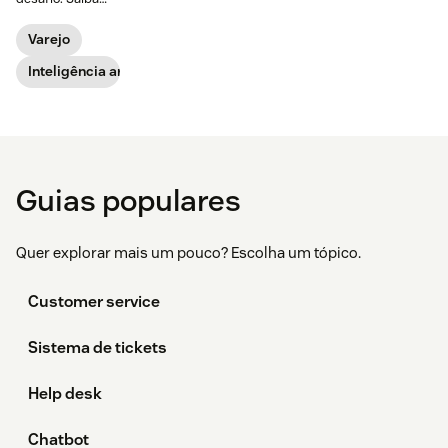
como o poder da
IA ​​pode ajudar os
Varejo
varejistas a
oferecer um
Inteligência artificial
atendimento
conversacional e
personalizado
em grande
escala.
Guias populares
Quer explorar mais um pouco? Escolha um tópico.
Customer service
Sistema de tickets
Help desk
Chatbot