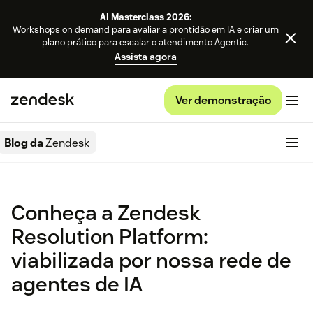
AI Masterclass 2026:
Workshops on demand para avaliar a prontidão em IA e criar um
plano prático para escalar o atendimento Agentic.
Assista agora
Ver demonstração
Blog da
Zendesk
Conheça a Zendesk
Resolution Platform:
viabilizada por nossa rede de
agentes de IA