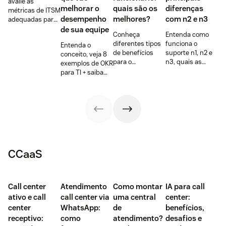
avalie as
melhorar o
quais são os
diferenças
métricas de ITSM
desempenho
melhores?
com n2 e n3
adequadas para
melhorar o
de sua equipe
Conheça
Entenda como
suporte aos
diferentes tipos
funciona o
Entenda o
funcionários,
de benefícios
suporte n1, n2 e
conceito, veja 8
otimizar as
para o
n3, quais as
exemplos de OKR
operações e
funcionário,
vantagens de
para TI + saiba
atingir seus
vantagens (com
segmentar o
para que os
objetivos
dados) de
atendimento ao
objetivos servem
comerciais.
oferecer + 9
cliente interno +
e suas
dicas baseadas
exemplo prático
vantagens +
na demanda dos
de
ferramentas
colaboradores
funcionamento
para gerenciar
do fluxo
resultados.
CCaaS
Call center
Atendimento
Como montar
IA para call
ativo e call
call center via
uma central
center:
center
WhatsApp:
de
benefícios,
receptivo:
como
atendimento?
desafios e