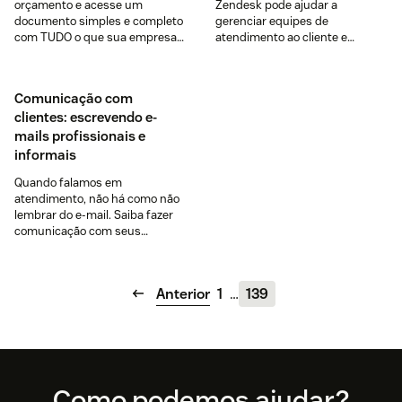
orçamento e acesse um
Zendesk pode ajudar a
documento simples e completo
gerenciar equipes de
com TUDO o que sua empresa
atendimento ao cliente e
precisa para apresentar boas
empresas com eficiência.
propostas.
Comunicação com
clientes: escrevendo e-
mails profissionais e
informais
Quando falamos em
atendimento, não há como não
lembrar do e-mail. Saiba fazer
comunicação com seus
clientes: escrevendo e-mails
profissionais e informais!
Anterior
1
…
139
Footer
Como podemos ajudar?