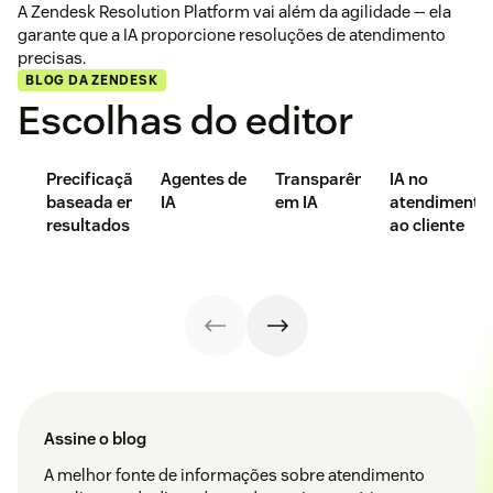
A Zendesk Resolution Platform vai além da agilidade — ela
garante que a IA proporcione resoluções de atendimento
precisas.
BLOG DA ZENDESK
Escolhas do editor
Precificação
Agentes de
Transparência
IA no
baseada em
IA
em IA
atendimento
resultados
ao cliente
Assine o blog
A melhor fonte de informações sobre atendimento