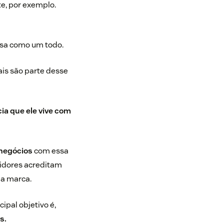
te, por exemplo.
esa como um todo.
nais são parte desse
ia que ele vive com
 negócios
com essa
dores acreditam
a marca.
ipal objetivo é,
s.