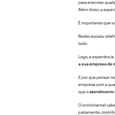
para executar qualq
Além disso, a exper
É importante que vo
Redes sociais, telef
todo.
Logo, a experiência
a sua empresa de m
E por que pensar ni
empresa com a qua
que o
atendimento 
O omnichannel cab
justamente, contrib