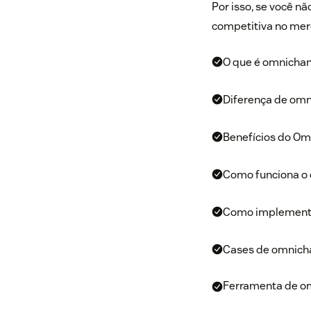
Por isso, se você 
competitiva no mer
O que é omnicha
Diferença de omn
Benefícios do Om
Como funciona o
Como implement
Cases de omnich
Ferramenta de o