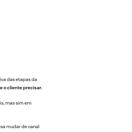
iva das etapas da
 o cliente precisar.
ais, mas sim em
isa mudar de canal