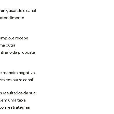
erir
, usando o canal
m atendimento
emplo, e recebe
uma outra
trário da proposta
e maneira negativa,
gora em outro canal.
s resultados da sua
suem uma
taxa
com estratégias