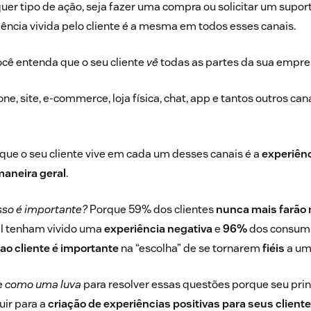
uer tipo de ação, seja fazer uma compra ou solicitar um supor
iência vivida pelo cliente é a mesma em todos esses canais.
cê entenda que o seu cliente
vê
todas as partes da sua empr
one, site, e-commerce, loja física, chat, app e tantos outros ca
 que o seu cliente vive em cada um desses canais é a
experiênc
aneira geral
.
sso é importante?
Porque 59% dos clientes
nunca mais farão
l tenham vivido uma
experiência negativa
e
96%
dos consumi
ao cliente é importante
na “escolha” de se tornarem
fiéis
a um
e
como uma luva
para resolver essas questões porque seu princ
uir para a
criação de experiências positivas para seus cliente