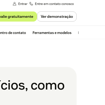
Entrar
Entre em contato conosco
valie gratuitamente
Ver demonstração
Avaliação gra
ntro de contato
Ferramentas e modelos
Insights da Zen
ícios, como