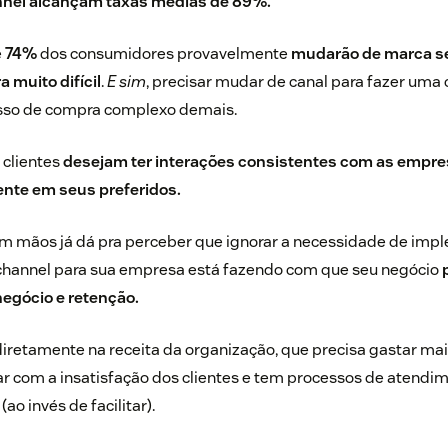
nnel alcançam taxas médias de
89%
.
e
74%
dos consumidores provavelmente
mudarão de marca s
 muito difícil
.
E sim
, precisar mudar de canal para fazer uma
esso de compra complexo demais.
 clientes
desejam ter interações consistentes com as empre
ente em seus preferidos.
 mãos já dá pra perceber que ignorar a necessidade de im
channel para sua empresa está fazendo com que seu negócio
p
egócio e retenção.
iretamente na receita da organização, que precisa gastar mais
idar com a insatisfação dos clientes e tem processos de atendi
(ao invés de facilitar).