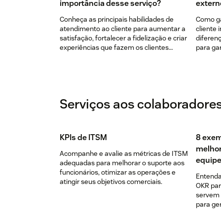
importância desse serviço?
extern
Conheça as principais habilidades de
Como ga
atendimento ao cliente para aumentar a
cliente 
satisfação, fortalecer a fidelização e criar
diferen
experiências que fazem os clientes
para gar
voltarem.
Serviços aos colaboradore
KPIs de ITSM
8 exem
melhor
Acompanhe e avalie as métricas de ITSM
equip
adequadas para melhorar o suporte aos
funcionários, otimizar as operações e
Entenda
atingir seus objetivos comerciais.
OKR para
servem 
para ger