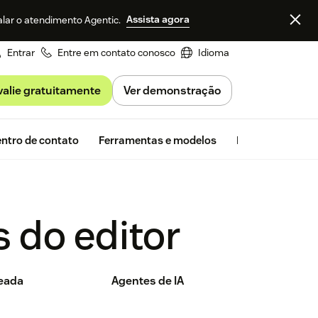
Assista agora
alar o atendimento Agentic.
Entrar
Entre em contato conosco
Idioma
valie gratuitamente
Ver demonstração
Avaliação gra
ntro de contato
Ferramentas e modelos
Insights da Zen
 do editor
seada
Agentes de IA