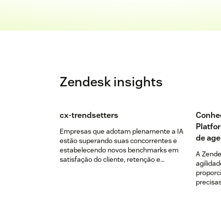
Zendesk insights
cx-trendsetters
Conheç
Platfo
Empresas que adotam plenamente a IA
de age
estão superando suas concorrentes e
estabelecendo novos benchmarks em
A Zende
satisfação do cliente, retenção e
agilidad
crescimento. Agora é o momento de se
proporc
juntar a elas.
precisas