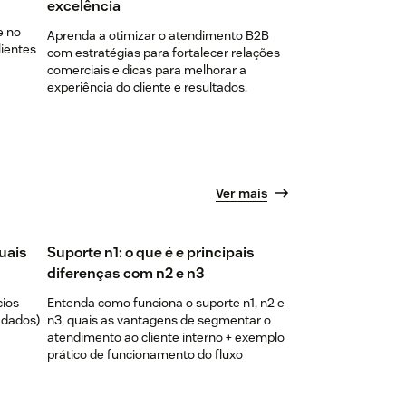
excelência
e no
Aprenda a otimizar o atendimento B2B
lientes
com estratégias para fortalecer relações
comerciais e dicas para melhorar a
experiência do cliente e resultados.
Ver mais
quais
Suporte n1: o que é e principais
diferenças com n2 e n3
cios
Entenda como funciona o suporte n1, n2 e
 dados)
n3, quais as vantagens de segmentar o
atendimento ao cliente interno + exemplo
prático de funcionamento do fluxo