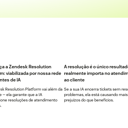
a a Zendesk Resolution
A resolução é o único resulta
rm: viabilizada por nossa rede
realmente importa no atendi
ntes de IA
ao cliente
sk Resolution Platform vai além da
Se a sua IA encerra tickets sem res
e — ela garante que a IA
problemas, ela está causando mais
ione resoluções de atendimento
prejuízos do que benefícios.
.