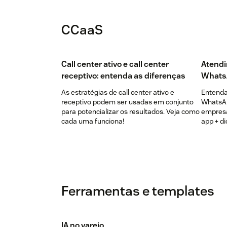
CCaaS
Call center ativo e call center
Atendi
receptivo: entenda as diferenças
Whats
As estratégias de call center ativo e
Entenda 
receptivo podem ser usadas em conjunto
WhatsAp
para potencializar os resultados. Veja como
empresa
cada uma funciona!
app + di
Ferramentas e templates
IA no varejo