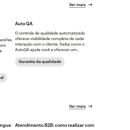
Ver mais
Auto QA
O controle de qualidade automatizado
oferece visibilidade completa de cada
tarefas
interação com o cliente. Saiba como o
 com
AutoQA ajuda você a oferecer um
de
atendimento consistente em escala.
Garantia da qualidade
ial
Ver mais
íngue
Atendimento B2B: como realizar com