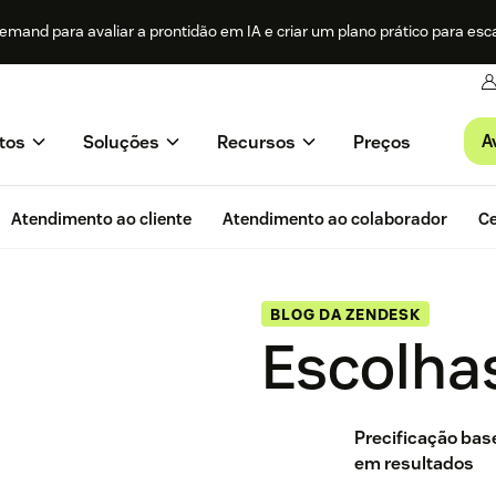
mand para avaliar a prontidão em IA e criar um plano prático para esc
A
tos
Soluções
Recursos
Preços
Atendimento ao cliente
Atendimento ao colaborador
Ce
BLOG DA ZENDESK
Escolhas
Precificação ba
em resultados