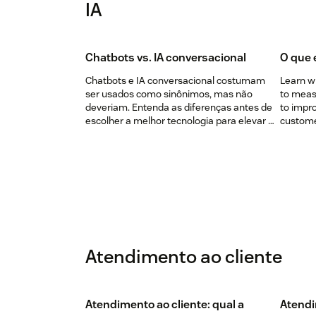
IA
Chatbots vs. IA conversacional
O que é
Chatbots e IA conversacional costumam
Learn w
ser usados como sinônimos, mas não
to measu
deveriam. Entenda as diferenças antes de
to impr
escolher a melhor tecnologia para elevar o
customer
seu atendimento ao cliente.
Atendimento ao cliente
Atendimento ao cliente: qual a
Atendi