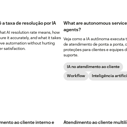
 a taxa de resolução por IA
What are autonomous service
agents?
hat AI resolution rate means, how
re it accurately, and what it takes
Veja como a IA autônoma executa 
ove automation without hurting
de atendimento de ponta a ponta,
 satisfaction.
proteções para clientes e equipes 
suporte.
IA no atendimento ao cliente
Workflow
Inteligência artific
mento ao cliente interno e
Atendimento ao cliente multil