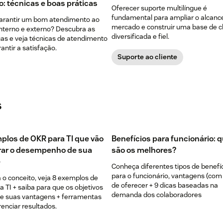
o: técnicas e boas práticas
Oferecer suporte multilíngue é
fundamental para ampliar o alcanc
rantir um bom atendimento ao
mercado e construir uma base de c
interno e externo? Descubra as
diversificada e fiel.
ças e veja técnicas de atendimento
antir a satisfação.
Suporte ao cliente
s
plos de OKR para TI que vão
Benefícios para funcionário: 
ar o desempenho de sua
são os melhores?
e
Conheça diferentes tipos de benefí
para o funcionário, vantagens (com
 o conceito, veja 8 exemplos de
de oferecer + 9 dicas baseadas na
 TI + saiba para que os objetivos
demanda dos colaboradores
e suas vantagens + ferramentas
enciar resultados.