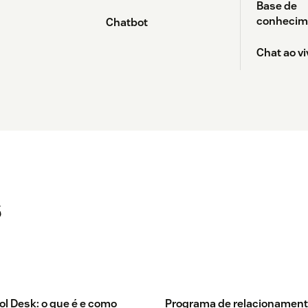
Base de
conhecim
Chatbot
Chat ao vi
s
ol Desk: o que é e como
Programa de relacionamen