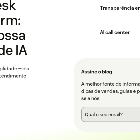
esk
Transparência e
orm:
nossa
AI call center
de IA
ilidade — ela
Assine o blog
 atendimento
A melhor fonte de inform
dicas de vendas, guias e 
se a nós.