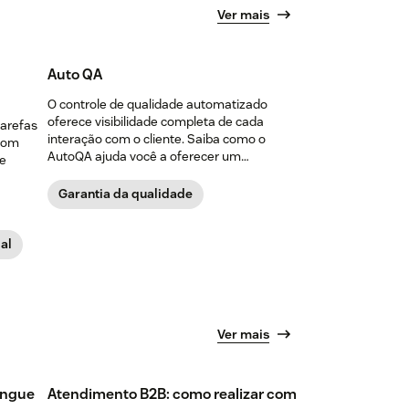
Ver mais
Auto QA
O controle de qualidade automatizado
oferece visibilidade completa de cada
tarefas
interação com o cliente. Saiba como o
 com
AutoQA ajuda você a oferecer um
de
atendimento consistente em escala.
Garantia da qualidade
ial
Ver mais
íngue
Atendimento B2B: como realizar com