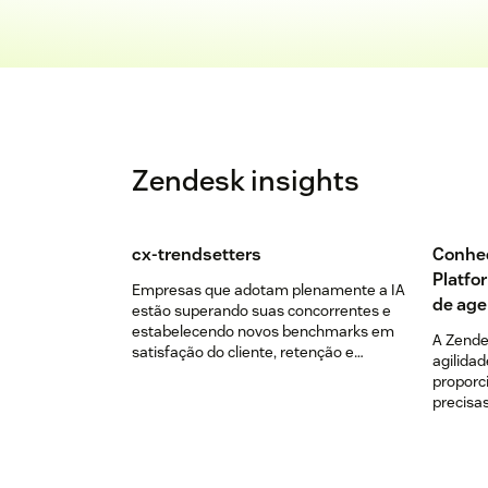
Zendesk insights
cx-trendsetters
Conheç
Platfo
Empresas que adotam plenamente a IA
de age
estão superando suas concorrentes e
estabelecendo novos benchmarks em
A Zende
satisfação do cliente, retenção e
agilidad
crescimento. Agora é o momento de se
proporc
juntar a elas.
precisas