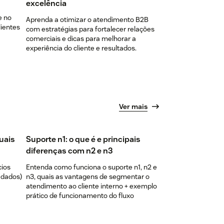
excelência
e no
Aprenda a otimizar o atendimento B2B
lientes
com estratégias para fortalecer relações
comerciais e dicas para melhorar a
experiência do cliente e resultados.
Ver mais
quais
Suporte n1: o que é e principais
diferenças com n2 e n3
cios
Entenda como funciona o suporte n1, n2 e
 dados)
n3, quais as vantagens de segmentar o
atendimento ao cliente interno + exemplo
prático de funcionamento do fluxo