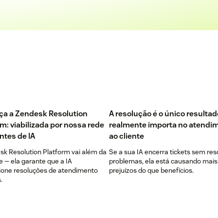
a a Zendesk Resolution
A resolução é o único resulta
rm: viabilizada por nossa rede
realmente importa no atendi
ntes de IA
ao cliente
sk Resolution Platform vai além da
Se a sua IA encerra tickets sem res
e — ela garante que a IA
problemas, ela está causando mais
ione resoluções de atendimento
prejuízos do que benefícios.
.