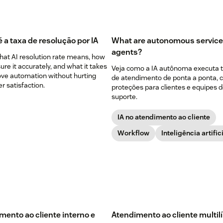
 a taxa de resolução por IA
What are autonomous service
agents?
hat AI resolution rate means, how
re it accurately, and what it takes
Veja como a IA autônoma executa 
ove automation without hurting
de atendimento de ponta a ponta,
 satisfaction.
proteções para clientes e equipes 
suporte.
IA no atendimento ao cliente
Workflow
Inteligência artific
mento ao cliente interno e
Atendimento ao cliente multil