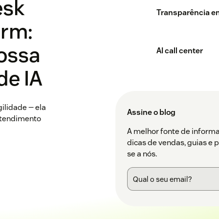
esk
Transparência e
orm:
nossa
AI call center
de IA
ilidade — ela
Assine o blog
 atendimento
A melhor fonte de inform
dicas de vendas, guias e 
se a nós.