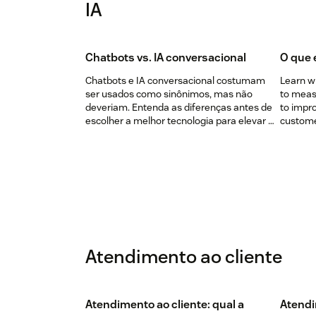
IA
Chatbots vs. IA conversacional
O que é
Chatbots e IA conversacional costumam
Learn w
ser usados como sinônimos, mas não
to measu
deveriam. Entenda as diferenças antes de
to impr
escolher a melhor tecnologia para elevar o
customer
seu atendimento ao cliente.
Atendimento ao cliente
Atendimento ao cliente: qual a
Atendi