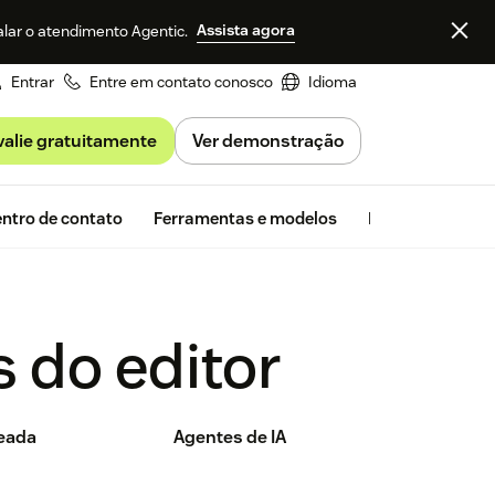
Assista agora
alar o atendimento Agentic.
Entrar
Entre em contato conosco
Idioma
valie gratuitamente
Ver demonstração
Avaliação gra
ntro de contato
Ferramentas e modelos
Insights da Zen
 do editor
seada
Agentes de IA