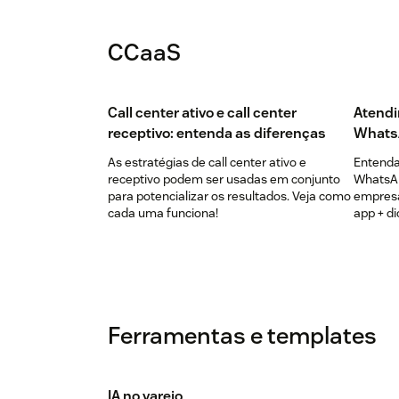
CCaaS
Call center ativo e call center
Atendi
receptivo: entenda as diferenças
Whats
As estratégias de call center ativo e
Entenda 
receptivo podem ser usadas em conjunto
WhatsAp
para potencializar os resultados. Veja como
empresa
cada uma funciona!
app + di
Ferramentas e templates
IA no varejo