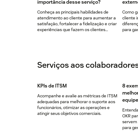
importância desse serviço?
extern
Conheça as principais habilidades de
Como ga
atendimento ao cliente para aumentar a
cliente 
satisfação, fortalecer a fidelização e criar
diferen
experiências que fazem os clientes
para gar
voltarem.
Serviços aos colaboradore
KPIs de ITSM
8 exem
melhor
Acompanhe e avalie as métricas de ITSM
equip
adequadas para melhorar o suporte aos
funcionários, otimizar as operações e
Entenda
atingir seus objetivos comerciais.
OKR para
servem 
para ger