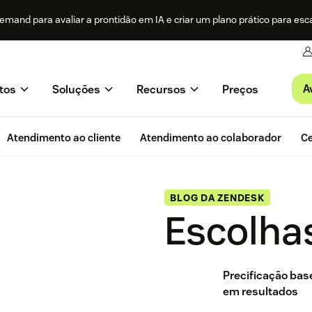
mand para avaliar a prontidão em IA e criar um plano prático para esc
A
tos
Soluções
Recursos
Preços
Atendimento ao cliente
Atendimento ao colaborador
Ce
BLOG DA ZENDESK
Escolhas
Precificação ba
em resultados