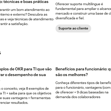
o: técnicas e boas práticas
Oferecer suporte multilíngue é
fundamental para ampliar o alcanc
rantir um bom atendimento ao
mercado e construir uma base de c
interno e externo? Descubra as
diversificada e fiel.
ças e veja técnicas de atendimento
antir a satisfação.
Suporte ao cliente
s
plos de OKR para TI que vão
Benefícios para funcionário: 
ar o desempenho de sua
são os melhores?
e
Conheça diferentes tipos de benefí
para o funcionário, vantagens (com
 o conceito, veja 8 exemplos de
de oferecer + 9 dicas baseadas na
 TI + saiba para que os objetivos
demanda dos colaboradores
e suas vantagens + ferramentas
enciar resultados.